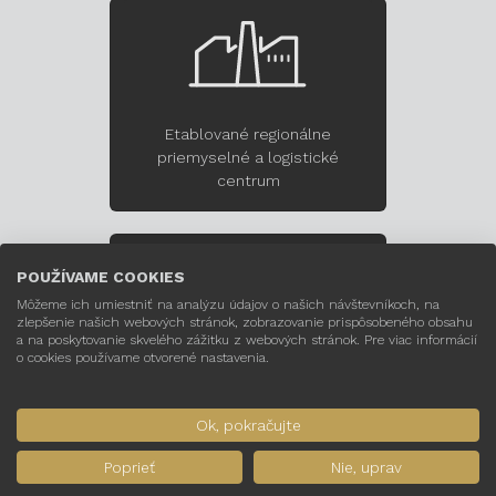
Etablované regionálne
priemyselné a logistické
centrum
POUŽÍVAME COOKIES
Môžeme ich umiestniť na analýzu údajov o našich návštevníkoch, na
zlepšenie našich webových stránok, zobrazovanie prispôsobeného obsahu
a na poskytovanie skvelého zážitku z webových stránok. Pre viac informácií
o cookies používame otvorené nastavenia.
Priame napojenie na diaľnicu
Rijeka – Záhreb
Ok, pokračujte
Poprieť
Nie, uprav